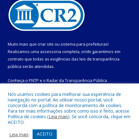
Muito mais que
criar site
ou
sistema para prefeituras
!
Realizamos uma
assessoria
completa, onde garantimos em
contrato que todas as exigências das
leis de transparência
pública
serão atendidas.
Conheça o
PNTP
e o
Radar da Transparência Pública
Nós usamos cookies para melhorar sua experiência de
navegação no portal. Ao utilizar nosso portal, você
concorda com a política de monitoramento de cookies.
Para ter mais informações sobre como isso é feito, acesse
Todos os direitos reservados a Prefeitura Municipal de
Política de cookies (
Leia mais
). Se você concorda, clique em
Magalhães Barata.
ACEITO.
Mapa do Site
Acessar Área Administrativa
ACEITO
Leia mais