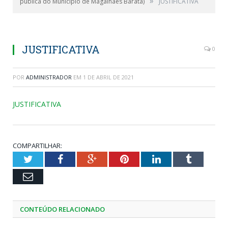
»
pública do Município de Magalhães Barata)
JUSTIFICATIVA
JUSTIFICATIVA
0
POR
ADMINISTRADOR
EM
1 DE ABRIL DE 2021
JUSTIFICATIVA
COMPARTILHAR:
Twitter
Facebook
Google+
Pinterest
LinkedIn
Tumblr
Email
CONTEÚDO RELACIONADO