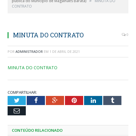
»
pública do Município de Magalhães Barata)
MINUTA DO
CONTRATO
MINUTA DO CONTRATO
0
POR
ADMINISTRADOR
EM
1 DE ABRIL DE 2021
MINUTA DO CONTRATO
COMPARTILHAR:
Twitter
Facebook
Google+
Pinterest
LinkedIn
Tumblr
Email
CONTEÚDO RELACIONADO