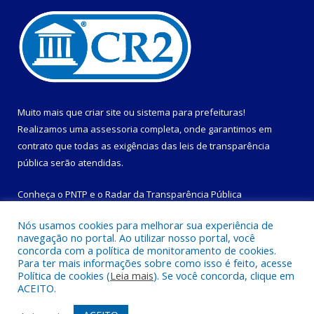
Muito mais que
criar site
ou
sistema para prefeituras
!
Realizamos uma
assessoria
completa, onde garantimos em
contrato que todas as exigências das
leis de transparência
pública
serão atendidas.
Conheça o
PNTP
e o
Radar da Transparência Pública
Nós usamos cookies para melhorar sua experiência de
navegação no portal. Ao utilizar nosso portal, você
concorda com a política de monitoramento de cookies.
Para ter mais informações sobre como isso é feito, acesse
Todos os direitos reservados a Prefeitura Municipal de
Política de cookies (
Leia mais
). Se você concorda, clique em
Magalhães Barata.
ACEITO.
Mapa do Site
Acessar Área Administrativa