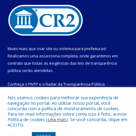
Muito mais que
criar site
ou
sistema para prefeituras
!
Realizamos uma
assessoria
completa, onde garantimos em
contrato que todas as exigências das
leis de transparência
pública
serão atendidas.
Conheça o
PNTP
e o
Radar da Transparência Pública
Nós usamos cookies para melhorar sua experiência de
navegação no portal. Ao utilizar nosso portal, você
concorda com a política de monitoramento de cookies.
Para ter mais informações sobre como isso é feito, acesse
Todos os direitos reservados a Prefeitura Municipal de
Política de cookies (
Leia mais
). Se você concorda, clique em
Magalhães Barata.
ACEITO.
Mapa do Site
Acessar Área Administrativa