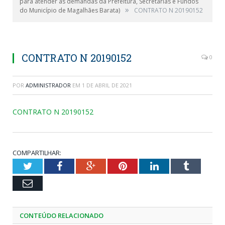
para atender as demandas da Prefeitura, Secretárias e Fundos
»
do Município de Magalhães Barata)
CONTRATO N 20190152
CONTRATO N 20190152
0
POR
ADMINISTRADOR
EM
1 DE ABRIL DE 2021
CONTRATO N 20190152
COMPARTILHAR:
Twitter
Facebook
Google+
Pinterest
LinkedIn
Tumblr
Email
CONTEÚDO RELACIONADO