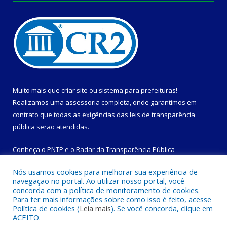
Muito mais que
criar site
ou
sistema para prefeituras
!
Realizamos uma
assessoria
completa, onde garantimos em
contrato que todas as exigências das
leis de transparência
pública
serão atendidas.
Conheça o
PNTP
e o
Radar da Transparência Pública
Nós usamos cookies para melhorar sua experiência de
navegação no portal. Ao utilizar nosso portal, você
concorda com a política de monitoramento de cookies.
Para ter mais informações sobre como isso é feito, acesse
Todos os direitos reservados a Prefeitura Municipal de
Política de cookies (
Leia mais
). Se você concorda, clique em
Magalhães Barata.
ACEITO.