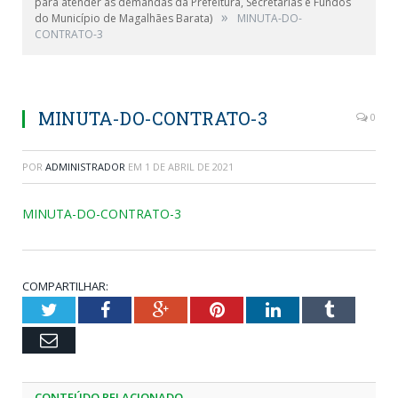
para atender as demandas da Prefeitura, Secretárias e Fundos
»
do Município de Magalhães Barata)
MINUTA-DO-
CONTRATO-3
MINUTA-DO-CONTRATO-3
0
POR
ADMINISTRADOR
EM
1 DE ABRIL DE 2021
MINUTA-DO-CONTRATO-3
COMPARTILHAR:
Twitter
Facebook
Google+
Pinterest
LinkedIn
Tumblr
Email
CONTEÚDO RELACIONADO