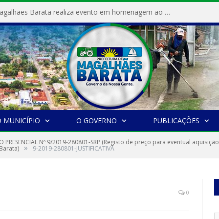
Prefeitura de Magalhães Barata realiza evento em homenagem ao Dia Internacional da Mulher
 MUNICÍPIO
O GOVERNO
PUBLICAÇÕES
 PRESENCIAL Nº 9/2019-280801-SRP (Registo de preço para eventual aquisição
»
Barata)
9-2019-280801-JUSTIFICATIVA
0