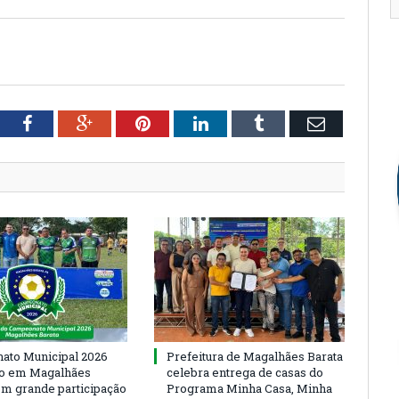
tter
Facebook
Google+
Pinterest
LinkedIn
Tumblr
Email
to Municipal 2026
Prefeitura de Magalhães Barata
io em Magalhães
celebra entrega de casas do
om grande participação
Programa Minha Casa, Minha