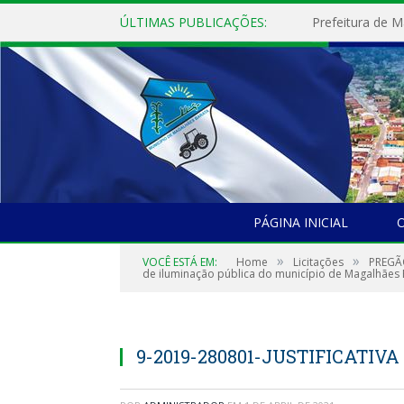
ÚLTIMAS PUBLICAÇÕES:
PÁGINA INICIAL
O
»
»
VOCÊ ESTÁ EM:
Home
Licitações
PREGÃO
de iluminação pública do município de Magalhães 
9-2019-280801-JUSTIFICATIVA