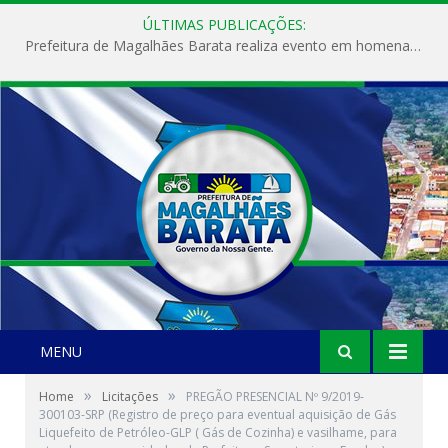
ÚLTIMAS PUBLICAÇÕES:
Prefeitura de Magalhães Barata realiza evento em homenagem ao Dia Internacional da Mulher
MENU
»
»
Home
Licitações
PREGÃO PRESENCIAL Nº 9/2019-
300103-SRP (Registro de preço para eventual aquisição de Gás
Liquefeito de Petróleo-GLP ( Gás de Cozinha) e vasilhame, para