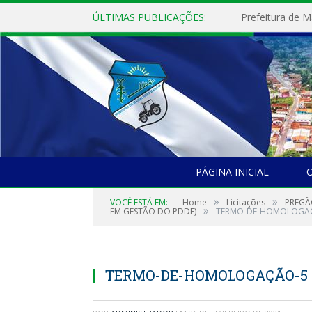
ÚLTIMAS PUBLICAÇÕES:
PÁGINA INICIAL
O
»
»
VOCÊ ESTÁ EM:
Home
Licitações
PREGÃ
»
EM GESTÃO DO PDDE)
TERMO-DE-HOMOLOGA
TERMO-DE-HOMOLOGAÇÃO-5