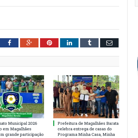
tter
Facebook
Google+
Pinterest
LinkedIn
Tumblr
Email
to Municipal 2026
Prefeitura de Magalhães Barata
io em Magalhães
celebra entrega de casas do
om grande participação
Programa Minha Casa, Minha