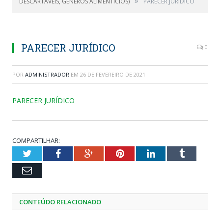
»
DESCARTÁVEIS, GÊNEROS ALIMENTÍCIOS)
PARECER JURÍDICO
PARECER JURÍDICO
0
POR
ADMINISTRADOR
EM
26 DE FEVEREIRO DE 2021
PARECER JURÍDICO
COMPARTILHAR:
Twitter
Facebook
Google+
Pinterest
LinkedIn
Tumblr
Email
CONTEÚDO RELACIONADO