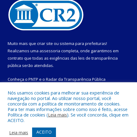
Muito mais que
criar site
ou
sistema para prefeituras
!
Realizamos uma
assessoria
completa, onde garantimos em
contrato que todas as exigências das
leis de transparência
pública
serão atendidas.
Conheça o
PNTP
e o
Radar da Transparência Pública
Nós usamos cookies para melhorar sua experiência de
navegação no portal. Ao utilizar nosso portal, você
concorda com a política de monitoramento de cookies.
Para ter mais informações sobre como isso é feito, acesse
Todos os direitos reservados a Prefeitura Municipal de
Política de cookies (
Leia mais
). Se você concorda, clique em
Magalhães Barata.
ACEITO.
Mapa do Site
Acessar Área Administrativa
ACEITO
Leia mais