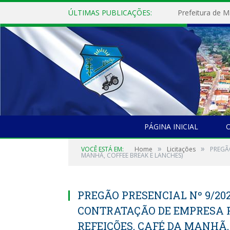
ÚLTIMAS PUBLICAÇÕES:
PÁGINA INICIAL
O
»
»
VOCÊ ESTÁ EM:
Home
Licitações
PREGÃ
MANHÃ, COFFEE BREAK E LANCHES)
PREGÃO PRESENCIAL Nº 9/202
CONTRATAÇÃO DE EMPRESA 
REFEIÇÕES, CAFÉ DA MANHÃ,