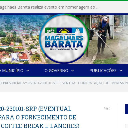
Prefeitura de Magalhães Barata realiza evento em homenagem ao Dia Internacional da Mulher
 MUNICÍPIO
O GOVERNO
PUBLICAÇÕES
O PRESENCIAL Nº 9/2020-230101-SRP (EVENTUAL CONTRATAÇÃO DE EMPRESA P
0-230101-SRP (EVENTUAL
0
PARA O FORNECIMENTO DE
 COFFEE BREAK E LANCHES)