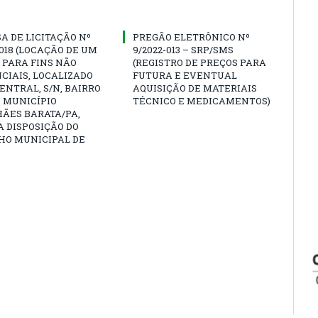
A DE LICITAÇÃO Nº
PREGÃO ELETRÔNICO Nº
0018 (LOCAÇÃO DE UM
9/2022-013 – SRP/SMS
 PARA FINS NÃO
(REGISTRO DE PREÇOS PARA
CIAIS, LOCALIZADO
FUTURA E EVENTUAL
CENTRAL, S/N, BAIRRO
AQUISIÇÃO DE MATERIAIS
 MUNICÍPIO
TÉCNICO E MEDICAMENTOS)
ÃES BARATA/PA,
A DISPOSIÇÃO DO
HO MUNICIPAL DE