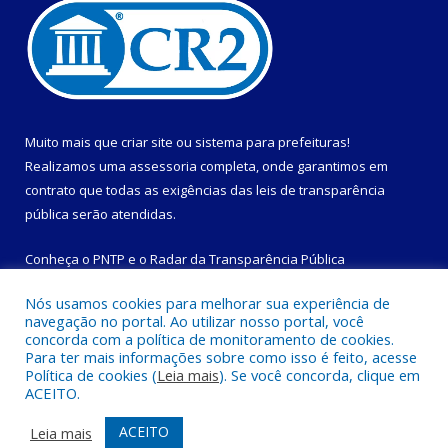
Muito mais que
criar site
ou
sistema para prefeituras
!
Realizamos uma
assessoria
completa, onde garantimos em
contrato que todas as exigências das
leis de transparência
pública
serão atendidas.
Conheça o
PNTP
e o
Radar da Transparência Pública
Nós usamos cookies para melhorar sua experiência de
navegação no portal. Ao utilizar nosso portal, você
concorda com a política de monitoramento de cookies.
Para ter mais informações sobre como isso é feito, acesse
Todos os direitos reservados a Prefeitura Municipal de
Política de cookies (
Leia mais
). Se você concorda, clique em
Magalhães Barata.
ACEITO.
Mapa do Site
Acessar Área Administrativa
ACEITO
Leia mais