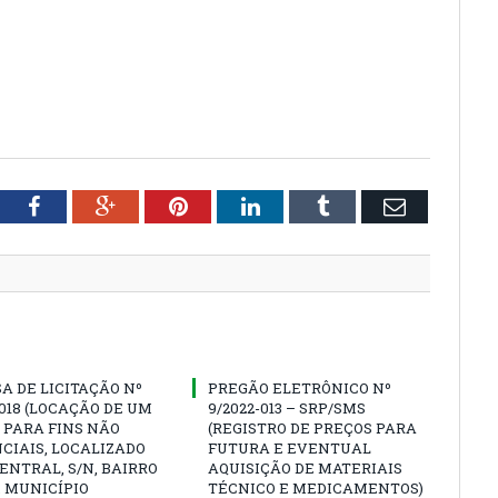
tter
Facebook
Google+
Pinterest
LinkedIn
Tumblr
Email
A DE LICITAÇÃO Nº
PREGÃO ELETRÔNICO Nº
0018 (LOCAÇÃO DE UM
9/2022-013 – SRP/SMS
 PARA FINS NÃO
(REGISTRO DE PREÇOS PARA
CIAIS, LOCALIZADO
FUTURA E EVENTUAL
CENTRAL, S/N, BAIRRO
AQUISIÇÃO DE MATERIAIS
 MUNICÍPIO
TÉCNICO E MEDICAMENTOS)