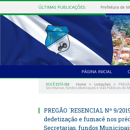
ÚLTIMAS PUBLICAÇÕES:
PÁGINA INICIAL
O
»
»
VOCÊ ESTÁ EM:
Home
Licitações
PREGÃO
Secretarias, fundos Municipais e Vias Públicas do 
PREGÃO ´RESENCIAL Nº 9/2019-
dedetização e fumacê nos préd
Secretarias, fundos Municipai