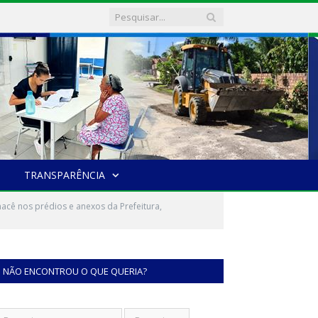
TRANSPARÊNCIA
cê nos prédios e anexos da Prefeitura,
NÃO ENCONTROU O QUE QUERIA?