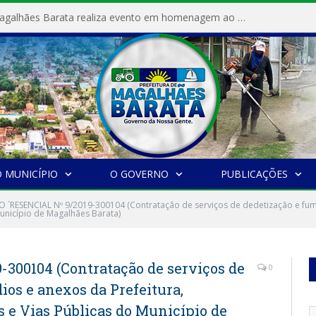
Prefeitura de Magalhães Barata realiza evento em homenagem ao Dia Internacional da Mulher
 MUNICÍPIO
O GOVERNO
PUBLICAÇÕES
 ´RESENCIAL Nº 9/2019-300104 (Contratação de serviços de dedetização e fuma
Município de Magalhães Barata)
300104 (Contratação de serviços de
0
ios e anexos da Prefeitura,
s e Vias Públicas do Município de