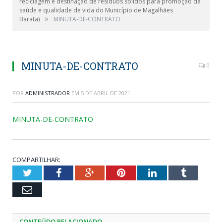
reciclagem e destinação de resíduos sólidos para promoção da
saúde e qualidade de vida do Município de Magalhães
»
Barata)
MINUTA-DE-CONTRATO
MINUTA-DE-CONTRATO
0
POR
ADMINISTRADOR
EM
5 DE ABRIL DE 2021
MINUTA-DE-CONTRATO
COMPARTILHAR:
Twitter
Facebook
Google+
Pinterest
LinkedIn
Tumblr
Email
CONTEÚDO RELACIONADO