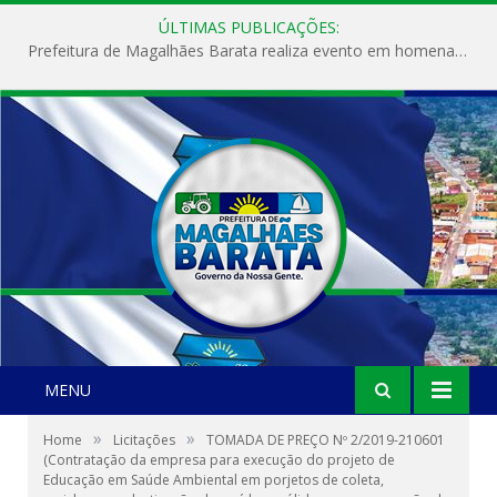
ÚLTIMAS PUBLICAÇÕES:
Prefeitura de Magalhães Barata realiza evento em homenagem ao Dia Internacional da Mulher
MENU
»
»
Home
Licitações
TOMADA DE PREÇO Nº 2/2019-210601
(Contratação da empresa para execução do projeto de
Educação em Saúde Ambiental em porjetos de coleta,