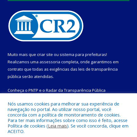
Muito mais que
criar site
ou
sistema para prefeituras
!
Realizamos uma
assessoria
completa, onde garantimos em
contrato que todas as exigências das
leis de transparência
pública
serão atendidas.
Conheça o
PNTP
e o
Radar da Transparência Pública
Nós usamos cookies para melhorar sua experiência de
navegação no portal. Ao utilizar nosso portal, você
concorda com a política de monitoramento de cookies.
Para ter mais informações sobre como isso é feito, acesse
Todos os direitos reservados a Prefeitura Municipal de
Política de cookies (
Leia mais
). Se você concorda, clique em
Magalhães Barata.
ACEITO.