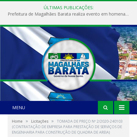
ÚLTIMAS PUBLICAÇÕES:
Prefeitura de Magalhães Barata realiza evento em homenagem ao Dia Internacional da Mulher
MENU
»
»
Home
Licitações
TOMADA DE PREÇO Nº 2/2020-240103
(CONTRATAÇÃO DE EMPRESA PARA PRESTAÇÃO DE SERVIÇOS DE
ENGENHARIA PARA CONSTRUÇÃO DE QUADRA DE AREIA)