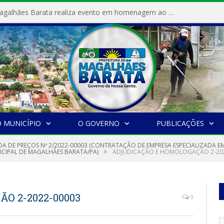
Prefeitura de Magalhães Barata realiza evento em homenagem ao Dia Internacional da Mulher
 MUNICÍPIO
O GOVERNO
PUBLICAÇÕES
A DE PREÇOS Nº 2/2022-00003 (CONTRATAÇÃO DE EMPRESA ESPECIALIZADA EM
»
IPAL DE MAGALHÃES BARATA/PA)
ADJUDICAÇÃO E HOMOLOGAÇÃO 2-20
O 2-2022-00003
0