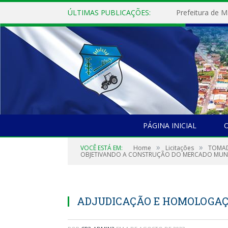
ÚLTIMAS PUBLICAÇÕES:
PÁGINA INICIAL
O
»
»
VOCÊ ESTÁ EM:
Home
Licitações
TOMAD
OBJETIVANDO A CONSTRUÇÃO DO MERCADO MUNIC
ADJUDICAÇÃO E HOMOLOGAÇÃ