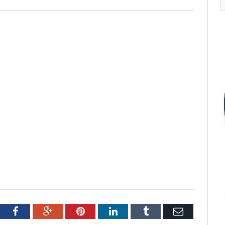
tter
Facebook
Google+
Pinterest
LinkedIn
Tumblr
Email