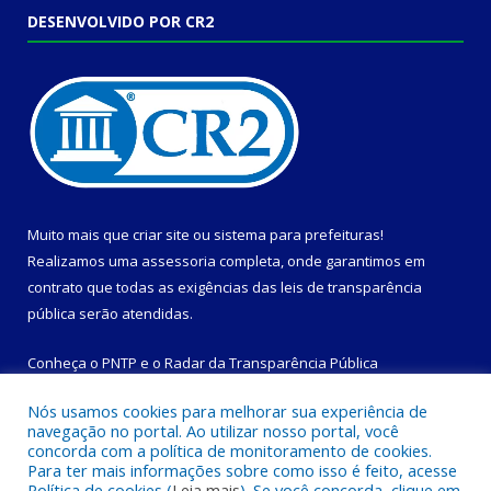
DESENVOLVIDO POR CR2
Muito mais que
criar site
ou
sistema para prefeituras
!
Realizamos uma
assessoria
completa, onde garantimos em
contrato que todas as exigências das
leis de transparência
pública
serão atendidas.
Conheça o
PNTP
e o
Radar da Transparência Pública
Nós usamos cookies para melhorar sua experiência de
navegação no portal. Ao utilizar nosso portal, você
concorda com a política de monitoramento de cookies.
Para ter mais informações sobre como isso é feito, acesse
Todos os direitos reservados a Prefeitura Municipal de
Política de cookies (
Leia mais
). Se você concorda, clique em