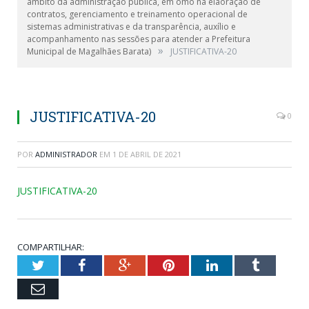
âmbito da administração pública, em omo na elaoração de
contratos, gerenciamento e treinamento operacional de
sistemas administrativas e da transparência, auxílio e
acompanhamento nas sessões para atender a Prefeitura
»
Municipal de Magalhães Barata)
JUSTIFICATIVA-20
JUSTIFICATIVA-20
0
POR
ADMINISTRADOR
EM
1 DE ABRIL DE 2021
JUSTIFICATIVA-20
COMPARTILHAR:
Twitter
Facebook
Google+
Pinterest
LinkedIn
Tumblr
Email