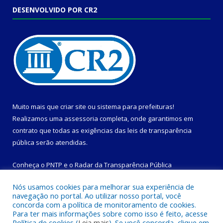
DESENVOLVIDO POR CR2
Muito mais que
criar site
ou
sistema para prefeituras
!
Realizamos uma
assessoria
completa, onde garantimos em
contrato que todas as exigências das
leis de transparência
pública
serão atendidas.
Conheça o
PNTP
e o
Radar da Transparência Pública
Nós usamos cookies para melhorar sua experiência de
navegação no portal. Ao utilizar nosso portal, você
concorda com a política de monitoramento de cookies.
Para ter mais informações sobre como isso é feito, acesse
Todos os direitos reservados a Prefeitura Municipal de
Política de cookies (
Leia mais
). Se você concorda, clique em