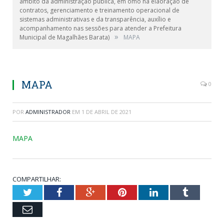
âmbito da administração pública, em omo na elaoração de
contratos, gerenciamento e treinamento operacional de
sistemas administrativas e da transparência, auxílio e
acompanhamento nas sessões para atender a Prefeitura
»
Municipal de Magalhães Barata)
MAPA
MAPA
0
POR
ADMINISTRADOR
EM
1 DE ABRIL DE 2021
MAPA
COMPARTILHAR:
Twitter
Facebook
Google+
Pinterest
LinkedIn
Tumblr
Email