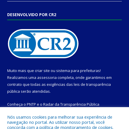
DESENVOLVIDO POR CR2
Muito mais que
criar site
ou
sistema para prefeituras
!
Realizamos uma
assessoria
completa, onde garantimos em
contrato que todas as exigências das
leis de transparência
pública
serão atendidas.
Conheça o
PNTP
e o
Radar da Transparência Pública
Nós usamos cookies para melhorar sua experiência de
navegação no portal. Ao utilizar nosso portal, você
concorda com a política de monitoramento de cookies.