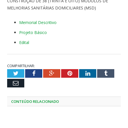
CONSTRUÇÃO DE 38 (TRINTA E OITO) MÓDULOS DE
MELHORIAS SANITÁRIAS DOMICILIARES (MSD)
Memorial Descritivo
Projeto Básico
Edital
COMPARTILHAR:
Twitter
Facebook
Google+
Pinterest
LinkedIn
Tumblr
Email
CONTEÚDO RELACIONADO