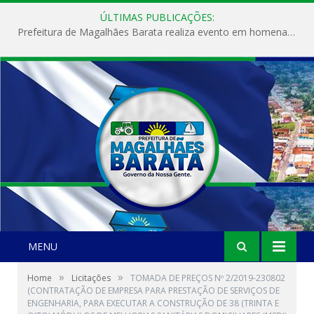
ÚLTIMAS PUBLICAÇÕES:
Prefeitura de Magalhães Barata realiza evento em homenagem ao Dia Internacional da Mulher
MENU
»
»
Home
Licitações
TOMADA DE PREÇOS Nº 2/2019-230802
(CONTRATAÇÃO DE EMPRESA PARA PRESTAÇÃO DE SERVIÇOS DE
ENGENHARIA, PARA EXECUTAR A CONSTRUÇÃO DE 38 (TRINTA E