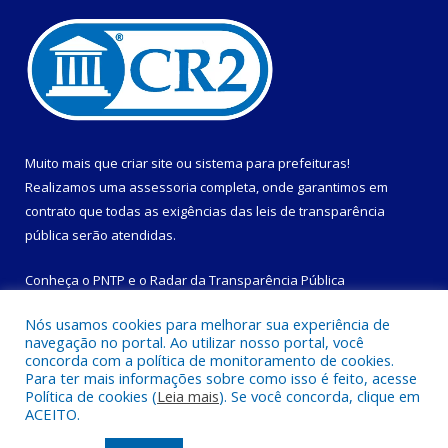
Muito mais que
criar site
ou
sistema para prefeituras
!
Realizamos uma
assessoria
completa, onde garantimos em
contrato que todas as exigências das
leis de transparência
pública
serão atendidas.
Conheça o
PNTP
e o
Radar da Transparência Pública
Nós usamos cookies para melhorar sua experiência de
navegação no portal. Ao utilizar nosso portal, você
concorda com a política de monitoramento de cookies.
Para ter mais informações sobre como isso é feito, acesse
Todos os direitos reservados a Prefeitura Municipal de
Política de cookies (
Leia mais
). Se você concorda, clique em
Magalhães Barata.
ACEITO.