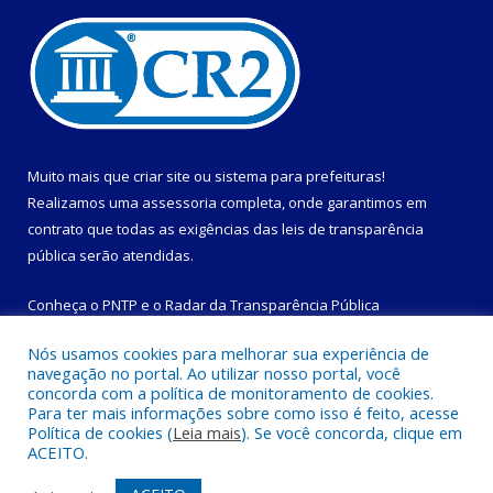
Muito mais que
criar site
ou
sistema para prefeituras
!
Realizamos uma
assessoria
completa, onde garantimos em
contrato que todas as exigências das
leis de transparência
pública
serão atendidas.
Conheça o
PNTP
e o
Radar da Transparência Pública
Nós usamos cookies para melhorar sua experiência de
navegação no portal. Ao utilizar nosso portal, você
concorda com a política de monitoramento de cookies.
Para ter mais informações sobre como isso é feito, acesse
Todos os direitos reservados a Prefeitura Municipal de
Política de cookies (
Leia mais
). Se você concorda, clique em
Magalhães Barata.
ACEITO.
Mapa do Site
Acessar Área Administrativa