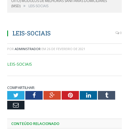
OITO) MÓDULOS DE MELHORIAS SANITÁRIAS DOMICILIARES
»
(MSD)
LEIS-SOCIAIS
LEIS-SOCIAIS
0
POR
ADMINISTRADOR
EM
26 DE FEVEREIRO DE 2021
LEIS-SOCIAIS
COMPARTILHAR:
Twitter
Facebook
Google+
Pinterest
LinkedIn
Tumblr
Email
CONTEÚDO RELACIONADO