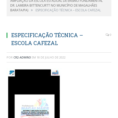
AMPLIAÇÃO DA ESCOLA ESTADUAL DE ENSINO FUNDAMENTAL
DR. LAMEIRA BITTENCURTT NO MUNICÍPIO DE MAGALHÃES
»
BARATA/PA)
ESPECIFICAÇÃO TÉCNICA – ESCOLA CAFEZAL
ESPECIFICAÇÃO TÉCNICA –
0
ESCOLA CAFEZAL
POR
CR2-ADMIN3
EM
18 DE JULHO DE 2022