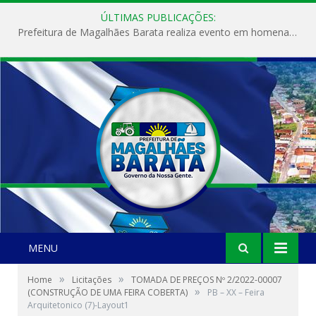
ÚLTIMAS PUBLICAÇÕES:
Prefeitura de Magalhães Barata realiza evento em homenagem ao Dia Internacional da Mulher
MENU
»
»
Home
Licitações
TOMADA DE PREÇOS Nº 2/2022-00007
»
(CONSTRUÇÃO DE UMA FEIRA COBERTA)
PB – XX – Feira
Arquitetonico (7)-Layout1