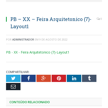
PB – XX – Feira Arquitetonico (7)-
0
Layout1
POR
ADMINISTRADOR
EM
9 DE AGOSTO DE 2022
PB - XX - Feira Arquitetonico (7)-Layout1
COMPARTILHAR:
Twitter
Facebook
Google+
Pinterest
LinkedIn
Tumblr
Email
CONTEÚDO RELACIONADO