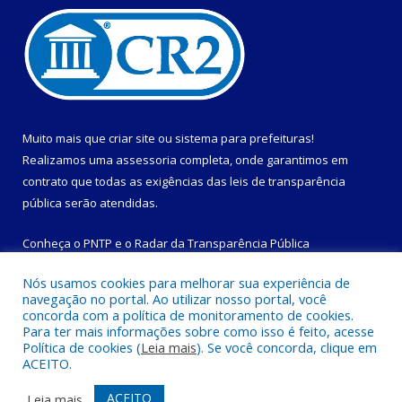
Muito mais que
criar site
ou
sistema para prefeituras
!
Realizamos uma
assessoria
completa, onde garantimos em
contrato que todas as exigências das
leis de transparência
pública
serão atendidas.
Conheça o
PNTP
e o
Radar da Transparência Pública
Nós usamos cookies para melhorar sua experiência de
navegação no portal. Ao utilizar nosso portal, você
concorda com a política de monitoramento de cookies.
Para ter mais informações sobre como isso é feito, acesse
Todos os direitos reservados a Prefeitura Municipal de
Política de cookies (
Leia mais
). Se você concorda, clique em
Magalhães Barata.
ACEITO.
Mapa do Site
Acessar Área Administrativa
ACEITO
Leia mais