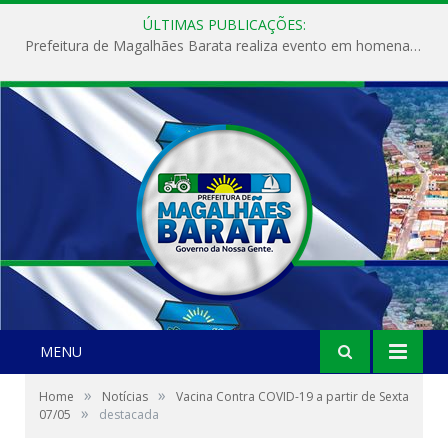
ÚLTIMAS PUBLICAÇÕES:
Prefeitura de Magalhães Barata realiza evento em homenagem ao Dia Internacional da Mulher
MENU
»
»
Home
Notícias
Vacina Contra COVID-19 a partir de Sexta
»
07/05
destacada