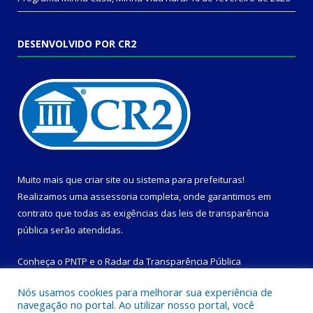
DESENVOLVIDO POR CR2
Muito mais que
criar site
ou
sistema para prefeituras
!
Realizamos uma
assessoria
completa, onde garantimos em
contrato que todas as exigências das
leis de transparência
pública
serão atendidas.
Conheça o
PNTP
e o
Radar da Transparência Pública
Nós usamos cookies para melhorar sua experiência de
navegação no portal. Ao utilizar nosso portal, você