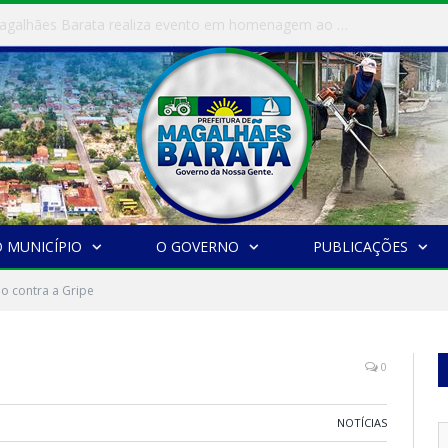
Campeonato Municipal 2026 tem início em Magalhães Barata com grande participação da população
 MUNICÍPIO
O GOVERNO
PUBLICAÇÕES
o contra a Gripe
0
NOTÍCIAS