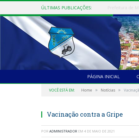
ÚLTIMAS PUBLICAÇÕES:
PÁGINA INICIAL
O
»
»
VOCÊ ESTÁ EM:
Home
Notícias
Vacinaçã
Vacinação contra a Gripe
POR
ADMINISTRADOR
EM
4 DE MAIO DE 2021