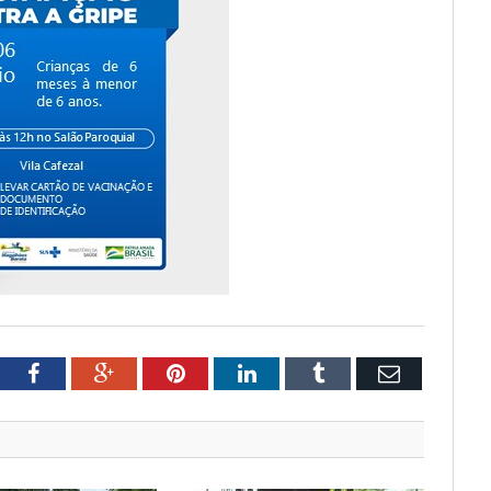
tter
Facebook
Google+
Pinterest
LinkedIn
Tumblr
Email