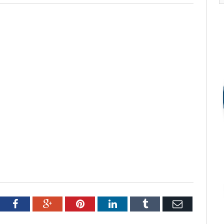
tter
Facebook
Google+
Pinterest
LinkedIn
Tumblr
Email