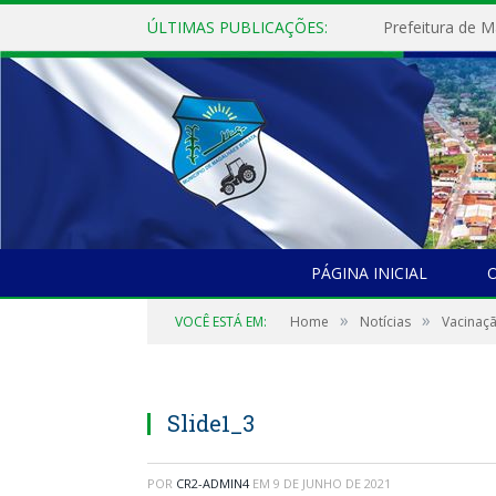
ÚLTIMAS PUBLICAÇÕES:
PÁGINA INICIAL
O
»
»
VOCÊ ESTÁ EM:
Home
Notícias
Vacinaçã
Slide1_3
POR
CR2-ADMIN4
EM
9 DE JUNHO DE 2021