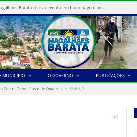
Prefeitura de Magalhães Barata realiza evento em homenagem ao Dia Internacional da Mulher
 MUNICÍPIO
O GOVERNO
PUBLICAÇÕES
»
o Contra Gripe - Posto de Quadros
Slide1_3
0