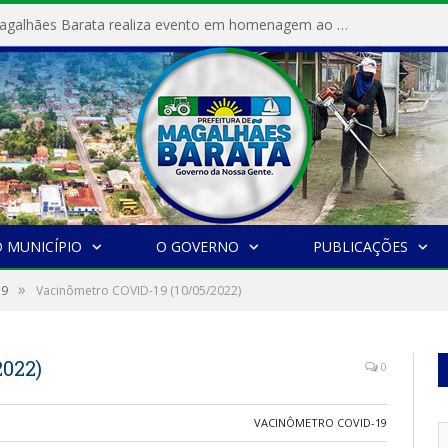
Prefeitura de Magalhães Barata realiza evento em homenagem ao Dia Internacional da Mulher
 MUNICÍPIO
O GOVERNO
PUBLICAÇÕES
»
19
Vacinômetro COVID-19 (10/05/2022)
2022)
0
VACINÔMETRO COVID-19