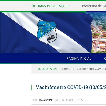
ÚLTIMAS PUBLICAÇÕES:
PÁGINA INICIAL
O
»
VOCÊ ESTÁ EM:
Home
Vacinômetro COVID-
Vacinômetro COVID-19 (10/05/
POR
CR2-ADMIN5
EM
10 DE MAIO DE 2022