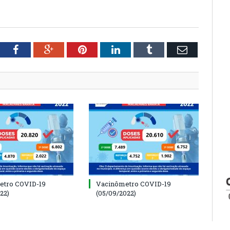
tter
Facebook
Google+
Pinterest
LinkedIn
Tumblr
Email
etro COVID-19
Vacinômetro COVID-19
22)
(05/09/2022)