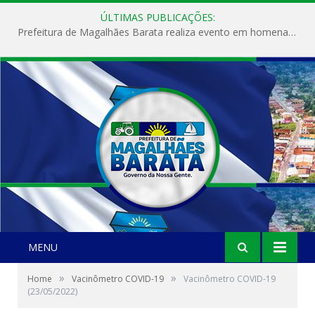
ÚLTIMAS PUBLICAÇÕES:
Prefeitura de Magalhães Barata realiza evento em homenagem ao Dia Internacional da Mulher
MENU
»
»
Home
Vacinômetro COVID-19
Vacinômetro COVID-19
(23/05/2022)