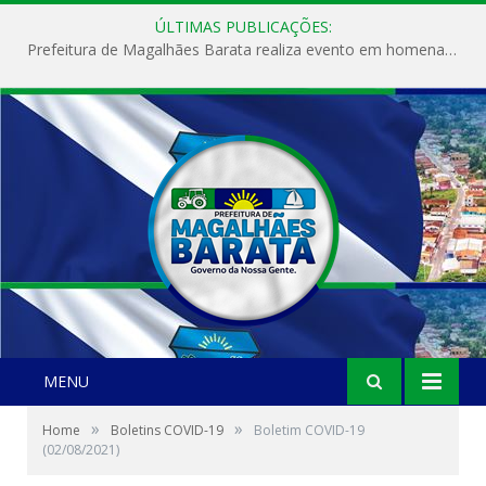
ÚLTIMAS PUBLICAÇÕES:
Prefeitura de Magalhães Barata realiza evento em homenagem ao Dia Internacional da Mulher
MENU
»
»
Home
Boletins COVID-19
Boletim COVID-19
(02/08/2021)