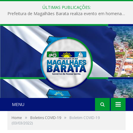
ÚLTIMAS PUBLICAÇÕES:
Prefeitura de Magalhães Barata realiza evento em homenagem ao Dia Internacional da Mulher
MENU
»
»
Home
Boletins COVID-19
Boletim COVID-19
(03/03/2022)