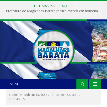
ÚLTIMAS PUBLICAÇÕES:
Prefeitura de Magalhães Barata realiza evento em homenagem ao Dia Internacional da Mulher
MENU
»
»
Home
Boletins COVID-19
Boletim COVID-19
(11/04/2022)