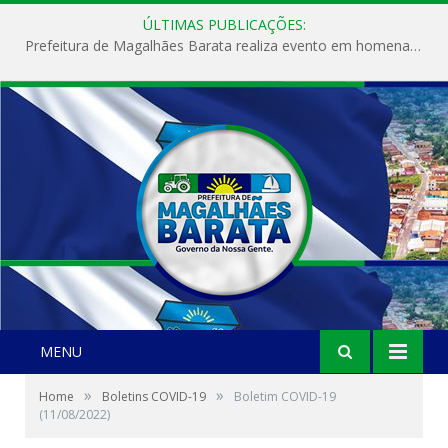
ÚLTIMAS PUBLICAÇÕES:
Prefeitura de Magalhães Barata realiza evento em homenagem ao Dia Internacional da Mulher
MENU
»
»
Home
Boletins COVID-19
Boletim COVID-19
(11/08/2022)