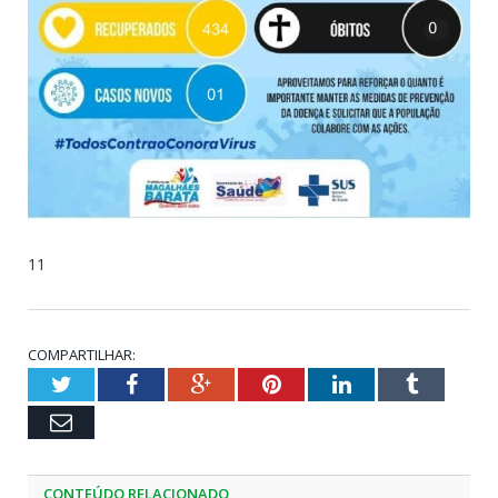
11
COMPARTILHAR:
Twitter
Facebook
Google+
Pinterest
LinkedIn
Tumblr
Email
CONTEÚDO RELACIONADO