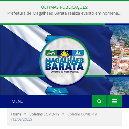
ÚLTIMAS PUBLICAÇÕES:
Prefeitura de Magalhães Barata realiza evento em homenagem ao Dia Internacional da Mulher
MENU
»
»
Home
Boletins COVID-19
Boletim COVID-19
(12/08/2022)