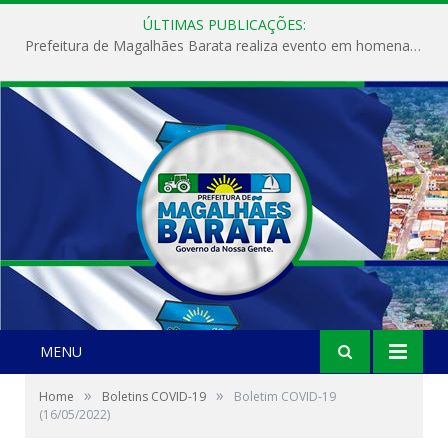
ÚLTIMAS PUBLICAÇÕES:
Prefeitura de Magalhães Barata realiza evento em homenagem ao Dia Internacional da Mulher
MENU
»
»
Home
Boletins COVID-19
Boletim COVID-19
(16/05/2022)