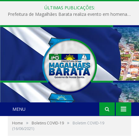
ÚLTIMAS PUBLICAÇÕES:
Prefeitura de Magalhães Barata realiza evento em homenagem ao Dia Internacional da Mulher
MENU
»
»
Home
Boletins COVID-19
Boletim COVID-19
(16/06/2021)