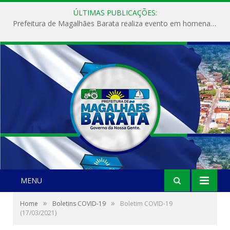
ÚLTIMAS PUBLICAÇÕES:
Prefeitura de Magalhães Barata realiza evento em homenagem ao Dia Internacional da Mulher
MENU
»
»
Home
Boletins COVID-19
Boletim COVID-19
(17/03/2021)