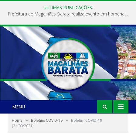
ÚLTIMAS PUBLICAÇÕES:
Prefeitura de Magalhães Barata realiza evento em homenagem ao Dia Internacional da Mulher
MENU
»
»
Home
Boletins COVID-19
Boletim COVID-19
(21/09/2021)