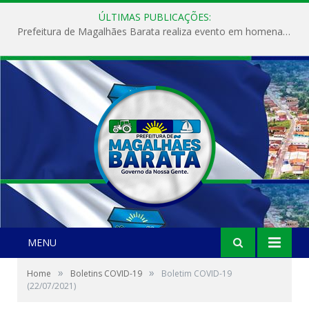
ÚLTIMAS PUBLICAÇÕES:
Prefeitura de Magalhães Barata realiza evento em homenagem ao Dia Internacional da Mulher
MENU
»
»
Home
Boletins COVID-19
Boletim COVID-19
(22/07/2021)