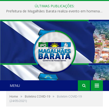
ÚLTIMAS PUBLICAÇÕES:
Prefeitura de Magalhães Barata realiza evento em homenagem ao Dia Internacional da Mulher
MENU
»
»
Home
Boletins COVID-19
Boletim COVID-19
(24/05/2021)