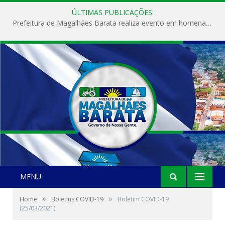
ÚLTIMAS PUBLICAÇÕES:
Prefeitura de Magalhães Barata realiza evento em homenagem ao Dia Internacional da Mulher
MENU
»
»
Home
Boletins COVID-19
Boletim COVID-19
(25/03/2021)