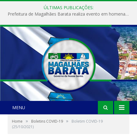
ÚLTIMAS PUBLICAÇÕES:
Prefeitura de Magalhães Barata realiza evento em homenagem ao Dia Internacional da Mulher
MENU
»
»
Home
Boletins COVID-19
Boletim COVID-19
(25/10/2021)