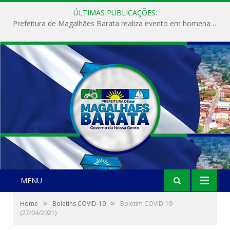
ÚLTIMAS PUBLICAÇÕES:
Prefeitura de Magalhães Barata realiza evento em homenagem ao Dia Internacional da Mulher
MENU
»
»
Home
Boletins COVID-19
Boletim COVID-19
(27/04/2021)