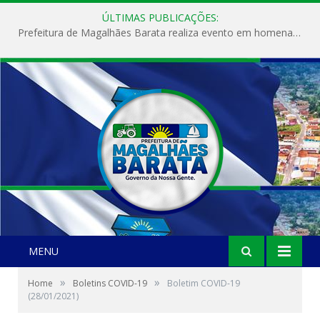
ÚLTIMAS PUBLICAÇÕES:
Prefeitura de Magalhães Barata realiza evento em homenagem ao Dia Internacional da Mulher
MENU
»
»
Home
Boletins COVID-19
Boletim COVID-19
(28/01/2021)