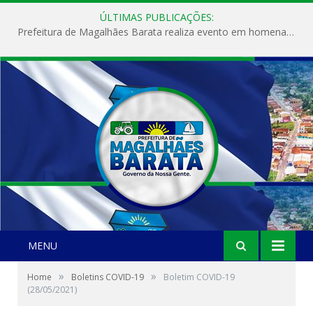
ÚLTIMAS PUBLICAÇÕES:
Prefeitura de Magalhães Barata realiza evento em homenagem ao Dia Internacional da Mulher
MENU
»
»
Home
Boletins COVID-19
Boletim COVID-19
(28/05/2021)