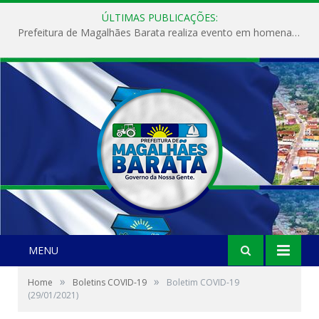
ÚLTIMAS PUBLICAÇÕES:
Prefeitura de Magalhães Barata realiza evento em homenagem ao Dia Internacional da Mulher
MENU
»
»
Home
Boletins COVID-19
Boletim COVID-19
(29/01/2021)