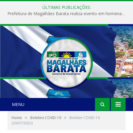
ÚLTIMAS PUBLICAÇÕES:
Prefeitura de Magalhães Barata realiza evento em homenagem ao Dia Internacional da Mulher
MENU
»
»
Home
Boletins COVID-19
Boletim COVID-19
(29/07/2022)