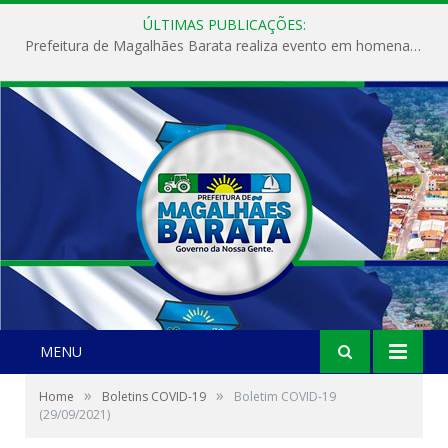
ÚLTIMAS PUBLICAÇÕES:
Prefeitura de Magalhães Barata realiza evento em homenagem ao Dia Internacional da Mulher
MENU
»
»
Home
Boletins COVID-19
Boletim COVID-19
(29/09/2021)