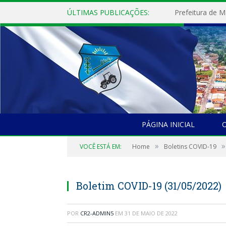
ÚLTIMAS PUBLICAÇÕES:
PÁGINA INICIAL
O
»
»
VOCÊ ESTÁ EM:
Home
Boletins COVID-19
Boletim COVID-19 (31/05/2022)
POR
CR2-ADMIN5
EM
31 DE MAIO DE 2022