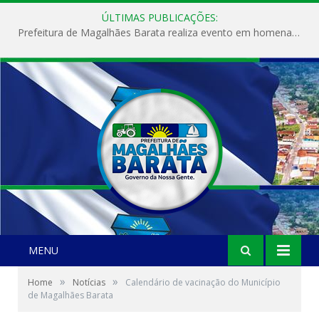
ÚLTIMAS PUBLICAÇÕES:
Prefeitura de Magalhães Barata realiza evento em homenagem ao Dia Internacional da Mulher
MENU
»
»
Home
Notícias
Calendário de vacinação do Município
de Magalhães Barata