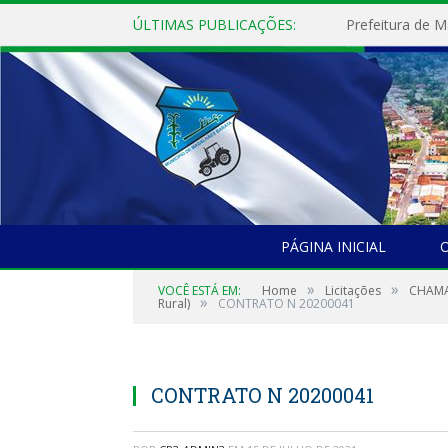
ÚLTIMAS PUBLICAÇÕES:
PÁGINA INICIAL
O
»
»
VOCÊ ESTÁ EM:
Home
Licitações
CHAMAD
»
Rural)
CONTRATO N 20200041
CONTRATO N 20200041