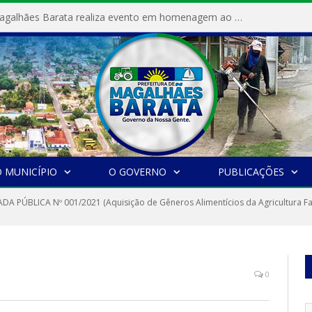
Prefeitura de Magalhães Barata realiza evento em homenagem ao Dia Internacional da Mulher
 MUNICÍPIO
O GOVERNO
PUBLICAÇÕES
A PÚBLICA Nº 001/2021 (Aquisição de Gêneros Alimentícios da Agricultura Fa
0