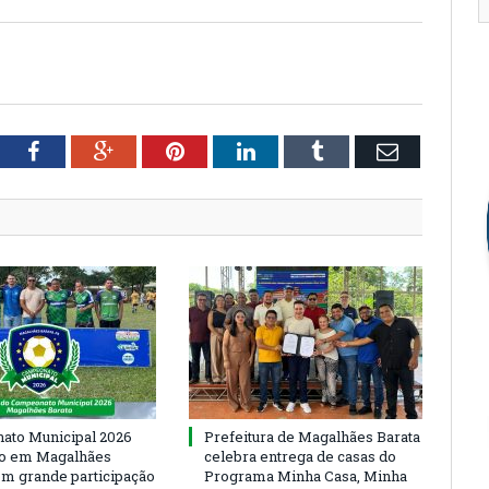
tter
Facebook
Google+
Pinterest
LinkedIn
Tumblr
Email
to Municipal 2026
Prefeitura de Magalhães Barata
io em Magalhães
celebra entrega de casas do
om grande participação
Programa Minha Casa, Minha