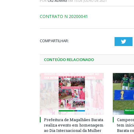
POR
CR2-ADMIN3
EM
15 DE JULHO DE 2021
CONTRATO N 20200041
COMPARTILHAR:
Twi
CONTEÚDO RELACIONADO
Prefeitura de Magalhães Barata
Campeona
realiza evento em homenagem
tem iníc
ao Dia Internacional da Mulher
Barata c