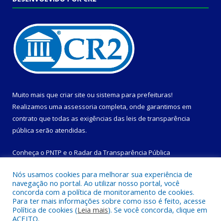
Muito mais que
criar site
ou
sistema para prefeituras
!
Realizamos uma
assessoria
completa, onde garantimos em
contrato que todas as exigências das
leis de transparência
pública
serão atendidas.
Conheça o
PNTP
e o
Radar da Transparência Pública
Nós usamos cookies para melhorar sua experiência de
navegação no portal. Ao utilizar nosso portal, você
concorda com a política de monitoramento de cookies.
Para ter mais informações sobre como isso é feito, acesse
Todos os direitos reservados a Prefeitura Municipal de
Política de cookies (
Leia mais
). Se você concorda, clique em
Magalhães Barata.
ACEITO.