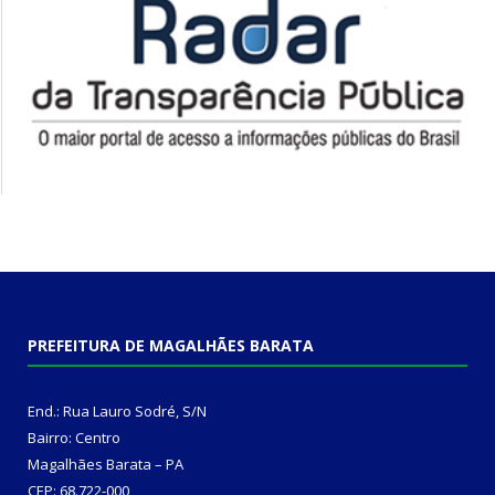
PREFEITURA DE MAGALHÃES BARATA
End.: Rua Lauro Sodré, S/N
Bairro: Centro
Magalhães Barata – PA
CEP: 68.722-000