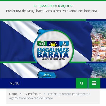
ÚLTIMAS PUBLICAÇÕES:
Prefeitura de Magalhães Barata realiza evento em homenagem ao Dia Internacional da Mulher
MENU
»
»
Home
TV Prefeitura
Prefeitura recebe implementos
agrícolas do Governo do Estado.