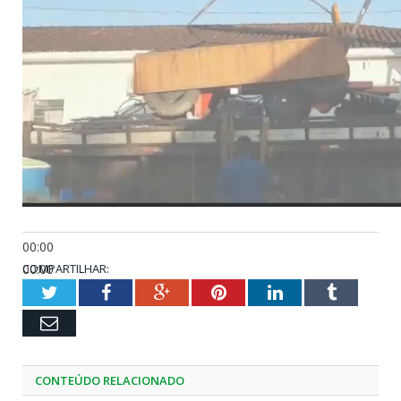
00:00
00:00
COMPARTILHAR:
01:05
Twitter
Facebook
Google+
Pinterest
LinkedIn
Tumblr
Email
CONTEÚDO RELACIONADO