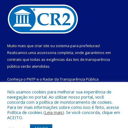
Muito mais que
criar site
ou
sistema para prefeituras
!
Realizamos uma
assessoria
completa, onde garantimos em
contrato que todas as exigências das
leis de transparência
pública
serão atendidas.
Conheça o
PNTP
e o
Radar da Transparência Pública
Nós usamos cookies para melhorar sua experiência de
navegação no portal. Ao utilizar nosso portal, você
concorda com a política de monitoramento de cookies.
Para ter mais informações sobre como isso é feito, acesse
Todos os direitos reservados a Prefeitura Municipal de
Política de cookies (
Leia mais
). Se você concorda, clique em
Magalhães Barata.
ACEITO.
Mapa do Site
Acessar Área Administrativa